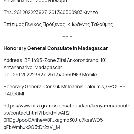
Antananarivo, Μαδαγασκάρη
Τηλ: 261 202223927, 261 340560983 Κινητό
Επίτιμος Γενικός Πρόξενος: κ. Ιωάννης Ταλούμης
– – –
Honorary General Consulate in Madagascar
Address: BP 1495-Zone Zital Ankorondrano, 101
Antananarivo, Madagascar
Tel: 261 202223927, 261 340560983 Mobile
Honorary General Consul: Mr Ioannis Taloumis, GROUPE
TALOUMI
https://www.mfa.gr/missionsabroad/en/kenya-en/about-
us/contact.html?fbclid=IwAR2-
0RDgUpooGAriheW8FJxagmo30J-u7ksaWD5-
qFbWmhux9G5tDr2zV_M