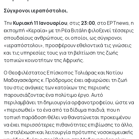
Σύγχρονοι ιεραπόστολοι.
Την
Κυριακή 11 Ιανουαρίου
, στις
23:00
, στο EΡΤnews, η
εκπομπή «Κεραία» με τη Ρέα Βιτάλη φιλοξενεί τέσσερις
σπουδαίους ανθρώπους, οι οποίοι, ως σύγχρονοι
«ιεραπόστολοι», προσφέρουν εθελοντικά τις γνώσεις
και τις υπηρεσίες τους για τη βελτίωση της ζωής
τοπικών κοινοτήτων της Αφρικής.
Ο Θεοφιλέστατος Επίσκοπος Τολιάρας και Νοτίου
Μαδαγασκάρης κ. Πρόδρομος έχει αφιερώσει τη ζωή
του στις ανάγκες των κατοίκων της περιοχής
παρουσιάζοντας ένα πολύτιμο έργο. Αυτό
περιλαμβάνει τη δημιουργία ορφανοτροφείου, ώστε να
«περισωθεί» το ένα από τα δίδυμα παιδιά, που η
τοπική παράδοση θέλει να θανατώνεται προκειμένου
να έχει περισσότερες πιθανότητες επιβίωσης το άλλο,
τη στελέχωση και λειτουργία πρότυπης νοσοκομειακής