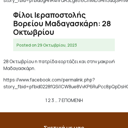
story_fbid=pfbid0gHhR4nrQR3Lg8tf6CmMD5Hm3dujSHYA
Φίλοι Ιεραποστολής
Βορείου Μαδαγασκάρη: 28
Οκτωβρίου
Posted on
29 Οκτωβρίου, 2023
28 Οκτωβρίου η πατρίδα εορτάζει και στην μακρινή
Μαδαγασκάρη.
https://www.facebook.com/permalink.php?
story_fbid=pfbid0228fQSi1CW8ue8VvKP6RuPcc8pQpDsH
Σελιδοποίηση
1
2
3
…
7
ΕΠΟΜΕΝΗ
άρθρων
Σχετικά με μας