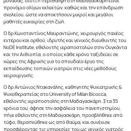
μονάδας, διότι η περίθαλψη στη Μαδαγασκάρη είναι
προνόμιο ολίγων εκλεκτών, καθώς και την επάνδρωση
σχολείου, ώστε να αποκτήσουν μικροί και μεγάλοι
μαθητές ευκαιρίες στη ζωή.
Ο δρ Κωνσταντίνος Μαυραντώνης, χειρουργός παχέος
εντέρου και ορθού, ιδρυτής και γενικός διευθυντής του
NoDE Institute, εθελοντής ιεραποστολών στην Ουγκάντα
και την Αιθιοπία, ο οποίος κάθε χρόνο ταξιδεύει σε
χώρες της Αφρικής για το σπουδαίο έργο της
εκπαίδευσης τοπικών γιατρών στις νέες μεθόδους
χειρουργικής.
Ο δρ Αντώνιος Ντακανάλης, καθηγητής Ψυχιατρικής &
Ψυχοθεραπείας στο University of Milan Bicocca,
εθελοντής ιεραποστολής στη Μαδαγασκάρη. Στα 35
χρόνια του, άφησε την ασφάλεια του πανεπιστημίου,
πήγε εθελοντής στη Μαδαγασκάρη, προσβλήθηκε από
τύφο, θεραπεύθηκε ως από θαύμα, και συνέχισε
προσφέροντας τις υπηρεσίες του ως γενικός γιατρός.