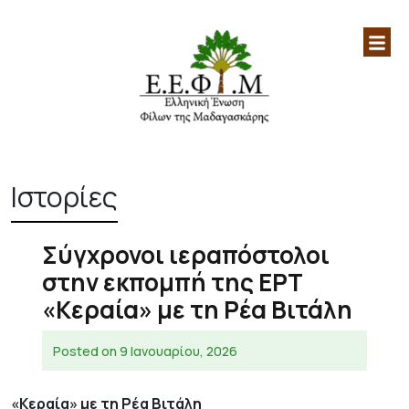
Ελληνική Ένωση Φίλων
Επίσημη ιστοσελίδα της Ελληνικής
Μαδαγασκάρης|Μαδαγασκάρη|
Ένωσης Φίλων Μαδαγασκάρης
Skip
Αφρική|
to
Ιστορίες
content
Σύγχρονοι ιεραπόστολοι
στην εκπομπή της ΕΡΤ
«Κεραία» με τη Ρέα Βιτάλη
Posted on
9 Ιανουαρίου, 2026
«Κεραία» με τη Ρέα Βιτάλη