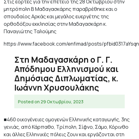
Στις εορτές για την επέτειο της 28 Οκτωβρίου στην
μητρόπολη Β Μαδαγασκάρης παραβρέθηκε και ο
σπουδαίος Αρκάς και μεγάλος ευεργέτης της
ορθοδόξου εκκλησίας στην Μαδαγασκάρη κ.
Παναγιώτης Ταλούμης
https://www.facebook.com/enfimad/posts/pfbid0317a
Στη Μαδαγασκάρη ο Γ. Γ.
Απόδημου Ελληνισμού και
Δημόσιας Διπλωματίας, κ.
Ιωάννη Χρυσουλάκης
Posted on
29 Οκτωβρίου, 2023
■460 οικογένειες ομογενών Ελληνικής καταγωγής, 3ης
γενιάς, από Κάρπαθο, Τρίπολη, Σίφνο, Σάμο, Κόρινθο
και άλλες Ελληνικές πόλεις ζουν και εργάζονται στη