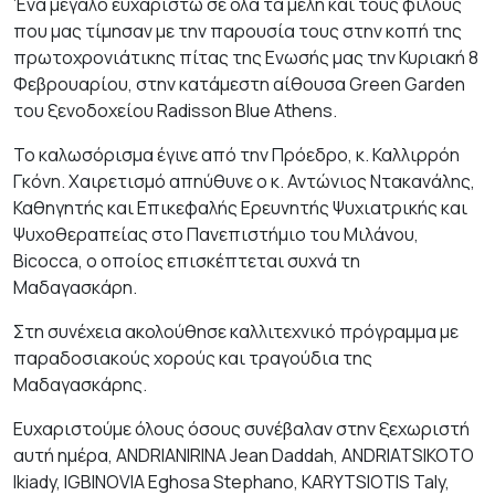
Ένα μεγάλο ευχαριστώ σε όλα τα μέλη και τους φίλους
που μας τίμησαν με την παρουσία τους στην κοπή της
πρωτοχρονιάτικης πίτας της Ενωσής μας την Κυριακή 8
Φεβρουαρίου, στην κατάμεστη αίθουσα Green Garden
του ξενοδοχείου Radisson Blue Athens.
Το καλωσόρισμα έγινε από την Πρόεδρο, κ. Καλλιρρόη
Γκόνη. Χαιρετισμό απηύθυνε ο κ. Αντώνιος Ντακανάλης,
Καθηγητής και Επικεφαλής Ερευνητής Ψυχιατρικής και
Ψυχοθεραπείας στο Πανεπιστήμιο του Μιλάνου,
Bicocca, ο οποίος επισκέπτεται συχνά τη
Μαδαγασκάρη.
Στη συνέχεια ακολούθησε καλλιτεχνικό πρόγραμμα με
παραδοσιακούς χορούς και τραγούδια της
Μαδαγασκάρης.
Ευχαριστούμε όλους όσους συνέβαλαν στην ξεχωριστή
αυτή ημέρα, ANDRIANIRINA Jean Daddah, ANDRIATSIKOTO
Ikiady, IGBINOVIA Eghosa Stephano, KARYTSIOTIS Taly,