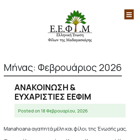
Ελληνική Ένωση Φίλων
Επίσημη ιστοσελίδα της Ελληνικής
Μαδαγασκάρης|Μαδαγασκάρη|
Ένωσης Φίλων Μαδαγασκάρης
Skip
Αφρική|
to
Μήνας:
Φεβρουάριος 2026
content
ΑΝΑΚΟΙΝΩΣΗ &
ΕΥΧΑΡΙΣΤΙΕΣ ΕΕΦΙΜ
Posted on
18 Φεβρουαρίου, 2026
Manahoana αγαπητά μέλη και φίλοι της Ένωσής μας,