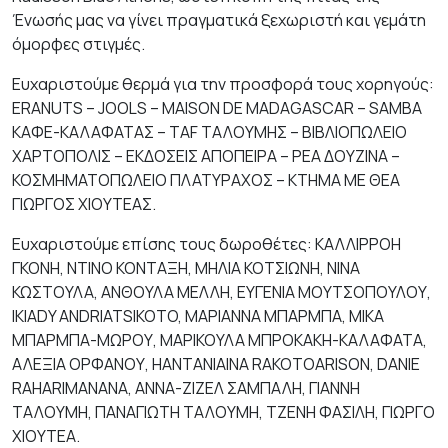
Ένωσής μας να γίνει πραγματικά ξεχωριστή και γεμάτη
όμορφες στιγμές.
Ευχαριστούμε θερμά για την προσφορά τους χορηγούς:
ERANUTS – JOOLS – MAISON DE MADAGASCAR – SAMBA
ΚΑΦΕ-ΚΑΛΑΦΑΤΑΣ – TAF ΤΑΛΟΥΜΗΣ – ΒΙΒΛΙΟΠΩΛΕΙΟ
ΧΑΡΤΟΠΟΛΙΣ – ΕΚΔΟΣΕΙΣ ΑΠΟΠΕΙΡΑ – ΡΕΑ ΔΟΥΖΙΝΑ –
ΚΟΣΜΗΜΑΤΟΠΩΛΕΙΟ ΠΛΑΤΥΡΑΧΟΣ – ΚΤΗΜΑ ΜΕ ΘΕΑ
ΓΙΩΡΓΟΣ ΧΙΟΥΤΕΑΣ.
Ευχαριστούμε επίσης τους δωροθέτες: ΚΑΛΛΙΡΡΟΗ
ΓΚΟΝΗ, ΝΤΙΝΟ ΚΟΝΤΑΞΗ, ΜΗΛΙΑ ΚΟΤΣΙΩΝΗ, ΝΙΝΑ
ΚΩΣΤΟΥΛΑ, ΑΝΘΟΥΛΑ ΜΕΛΛΗ, ΕΥΓΕΝΙΑ ΜΟΥΤΣΟΠΟΥΛΟΥ,
IKIADY ANDRIATSIKOTO, ΜΑΡΙΑΝΝΑ ΜΠΑΡΜΠΑ, ΜΙΚΑ
ΜΠΑΡΜΠΑ-ΜΩΡΟΥ, ΜΑΡΙΚΟΥΛΑ ΜΠΡΟΚΑΚΗ-ΚΑΛΑΦΑΤΑ,
ΑΛΕΞΙΑ ΟΡΦΑΝΟΥ, HANTANIAINA RAKOTOARISON, DANIE
RAHARIMANANA, ΑΝΝΑ-ΖΙΖΕΛ ΣΑΜΠΑΛΗ, ΓΙΑΝΝΗ
ΤΑΛΟΥΜΗ, ΠΑΝΑΓΙΩΤΗ ΤΑΛΟΥΜΗ, ΤΖΕΝΗ ΦΑΣΙΛΗ, ΓΙΩΡΓΟ
ΧΙΟΥΤΕΑ.