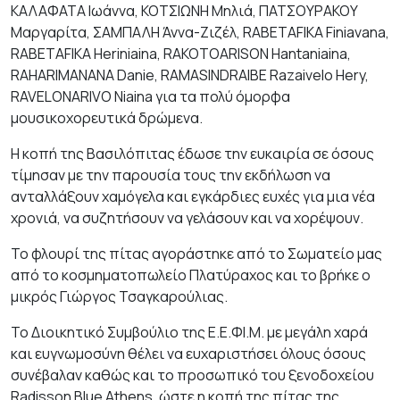
ΚΑΛΑΦΑΤΑ Ιωάννα, ΚΟΤΣΙΩΝΗ Μηλιά, ΠΑΤΣΟΥΡΑΚΟΥ
Μαργαρίτα, ΣΑΜΠΑΛΗ Άννα-Ζιζέλ, RABETAFIKA Finiavana,
RABETAFIKA Heriniaina, RAKOTOARISON Hantaniaina,
RAHARIMANANA Danie, RAMASINDRAIBE Razaivelo Hery,
RAVELONARIVO Niaina για τα πολύ όμορφα
μουσικοχορευτικά δρώμενα.
Η κοπή της Βασιλόπιτας έδωσε την ευκαιρία σε όσους
τίμησαν με την παρουσία τους την εκδήλωση να
ανταλλάξουν χαμόγελα και εγκάρδιες ευχές για μια νέα
χρονιά, να συζητήσουν να γελάσουν και να χορέψουν.
Το φλουρί της πίτας αγοράστηκε από το Σωματείο μας
από το κοσμηματοπωλείο Πλατύραχος και το βρήκε ο
μικρός Γιώργος Τσαγκαρούλιας.
Το Διοικητικό Συμβούλιο της Ε.Ε.ΦΙ.Μ. με μεγάλη χαρά
και ευγνωμοσύνη θέλει να ευχαριστήσει όλους όσους
συνέβαλαν καθώς και το προσωπικό του ξενοδοχείου
Radisson Blue Athens, ώστε η κοπή της πίτας της