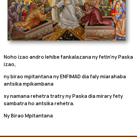
Noho izao andro lehibe fankalazana ny fetin’ny Paska
izao,
ny birao mpitantana ny ENFIMAD dia faly miarahaba
antsika mpikambana
sy namana rehetra tratry ny Paska dia mirary fety
sambatra ho antsika rehetra.
Ny Birao Mpitantana