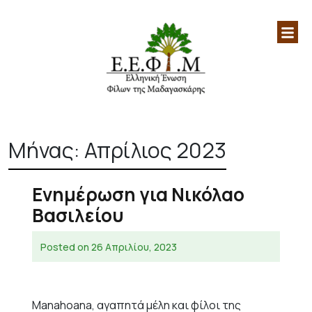
Ελληνική Ένωση Φίλων
Επίσημη ιστοσελίδα της Ελληνικής
Μαδαγασκάρης|Μαδαγασκάρη|
Ένωσης Φίλων Μαδαγασκάρης
Skip
Αφρική|
to
Μήνας:
Απρίλιος 2023
content
Ενημέρωση για Νικόλαο
Βασιλείου
Posted on
26 Απριλίου, 2023
Manahoana, αγαπητά μέλη και φίλοι της