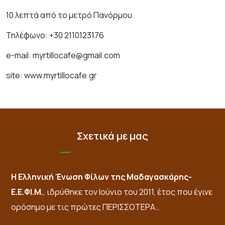
10 λεπτά από το μετρό Πανόρμου
Τηλέφωνο: +30 2110123176
e-mail:
myrtillocafe@gmail.com
site:
www.myrtillocafe.gr
Σχετικά με μας
Η Ελληνική Ένωση Φίλων της Μαδαγασκάρης-
Ε.Ε.ΦΙ.Μ.
, ιδρύθηκε τον Ιούνιο του 2011, έτος που έγινε
ορόσημο με τις πρώτες
ΠΕΡΙΣΣΟΤΕΡΑ…