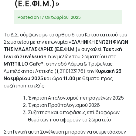
(Ε.Ε.ΦΙ.Μ.)»
Posted on
17 Οκτωβρίου, 2025
Το Δ.Σ. σύμφωνα με το άρθρο 6 του Καταστατικού του
Σωματείου με την επωνυμία
«ΕΛΛΗΝΙΚΗ ΕΝΩΣΗ ΦΙΛΩΝ
ΤΗΣ ΜΑΔΑΓΑΣΚΑΡΗΣ (Ε.Ε.ΦΙ.Μ.)»
συγκαλεί
Τακτική
Γενική
Συνέλευση
των μελών του Σωματείου στο
MYRTILLO
C
afe
*
,
στην οδό Λάμψα & Τριφυλίας,
Αμπελόκηποι Αττικής (
(
2110123176) την
Κυριακή 23
Νοεμβρίου 2025
και ώρα
11:00
με θέματα προς
συζήτηση τα εξής:
Έγκριση Απολογισμού πεπραγμένων 2025
Έγκριση Προϋπολογισμού 2026
Συζήτηση και αποφάσεις επί διαφόρων
θεμάτων που αφορούν το Σωματείο
Στη Γενική αυτή Συνέλευση μπορούν να συμμετάσχουν