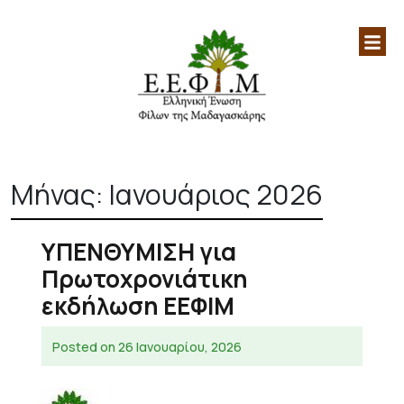
Ελληνική Ένωση Φίλων
Επίσημη ιστοσελίδα της Ελληνικής
Μαδαγασκάρης|Μαδαγασκάρη|
Ένωσης Φίλων Μαδαγασκάρης
Skip
Αφρική|
to
Μήνας:
Ιανουάριος 2026
content
ΥΠΕΝΘΥΜΙΣΗ για
Πρωτοχρονιάτικη
εκδήλωση ΕΕΦΙΜ
Posted on
26 Ιανουαρίου, 2026