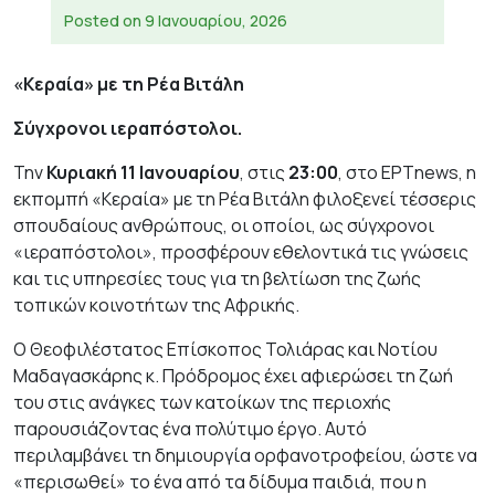
Posted on
9 Ιανουαρίου, 2026
«Κεραία» με τη Ρέα Βιτάλη
Σύγχρονοι ιεραπόστολοι.
Την
Κυριακή 11 Ιανουαρίου
, στις
23:00
, στο EΡΤnews, η
εκπομπή «Κεραία» με τη Ρέα Βιτάλη φιλοξενεί τέσσερις
σπουδαίους ανθρώπους, οι οποίοι, ως σύγχρονοι
«ιεραπόστολοι», προσφέρουν εθελοντικά τις γνώσεις
και τις υπηρεσίες τους για τη βελτίωση της ζωής
τοπικών κοινοτήτων της Αφρικής.
Ο Θεοφιλέστατος Επίσκοπος Τολιάρας και Νοτίου
Μαδαγασκάρης κ. Πρόδρομος έχει αφιερώσει τη ζωή
του στις ανάγκες των κατοίκων της περιοχής
παρουσιάζοντας ένα πολύτιμο έργο. Αυτό
περιλαμβάνει τη δημιουργία ορφανοτροφείου, ώστε να
«περισωθεί» το ένα από τα δίδυμα παιδιά, που η