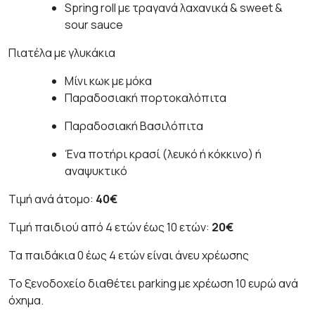
Spring roll με τραγανά λαχανικά & sweet &
sour sauce
Πιατέλα με γλυκάκια
Μίνι κωκ με μόκα
Παραδοσιακή πορτοκαλόπιτα
Παραδοσιακή Βασιλόπιτα
Ένα ποτήρι κρασί (λευκό ή κόκκινο) ή
αναψυκτικό
Τιμή ανά άτομο:
40€
Τιμή παιδιού από 4 ετών έως 10 ετών:
20€
Τα παιδάκια 0 έως 4 ετών είναι άνευ χρέωσης
Το ξενοδοχείο διαθέτει parking με χρέωση 10 ευρώ ανά
όχημα.