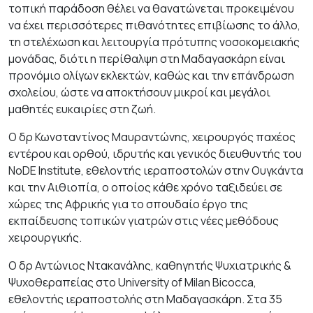
τοπική παράδοση θέλει να θανατώνεται προκειμένου
να έχει περισσότερες πιθανότητες επιβίωσης το άλλο,
τη στελέχωση και λειτουργία πρότυπης νοσοκομειακής
μονάδας, διότι η περίθαλψη στη Μαδαγασκάρη είναι
προνόμιο ολίγων εκλεκτών, καθώς και την επάνδρωση
σχολείου, ώστε να αποκτήσουν μικροί και μεγάλοι
μαθητές ευκαιρίες στη ζωή.
Ο δρ Κωνσταντίνος Μαυραντώνης, χειρουργός παχέος
εντέρου και ορθού, ιδρυτής και γενικός διευθυντής του
NoDE Institute, εθελοντής ιεραποστολών στην Ουγκάντα
και την Αιθιοπία, ο οποίος κάθε χρόνο ταξιδεύει σε
χώρες της Αφρικής για το σπουδαίο έργο της
εκπαίδευσης τοπικών γιατρών στις νέες μεθόδους
χειρουργικής.
Ο δρ Αντώνιος Ντακανάλης, καθηγητής Ψυχιατρικής &
Ψυχοθεραπείας στο University of Milan Bicocca,
εθελοντής ιεραποστολής στη Μαδαγασκάρη. Στα 35