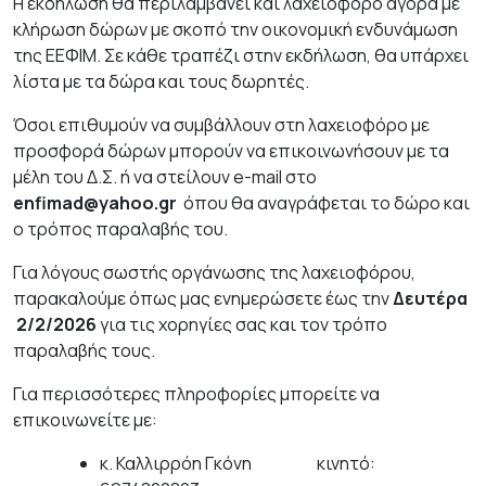
Η εκδήλωση θα περιλαμβάνει και λαχειοφόρο αγορά με
κλήρωση δώρων με σκοπό την οικονομική ενδυνάμωση
της ΕΕΦΙΜ. Σε κάθε τραπέζι στην εκδήλωση, θα υπάρχει
λίστα με τα δώρα και τους δωρητές.
Όσοι επιθυμούν να συμβάλλουν στη λαχειοφόρο με
προσφορά δώρων μπορούν να επικοινωνήσουν με τα
μέλη του Δ.Σ. ή να στείλουν e-mail στο
enfimad
@
yahoo
.
gr
όπου θα αναγράφεται το δώρο και
ο τρόπος παραλαβής του.
Για λόγους σωστής οργάνωσης της λαχειοφόρου,
παρακαλούμε όπως μας ενημερώσετε έως την
Δευτέρα
2/2/2026
για τις χορηγίες σας και τον τρόπο
παραλαβής τους.
Για περισσότερες πληροφορίες μπορείτε να
επικοινωνείτε με:
κ. Καλλιρρόη Γκόνη κινητό: