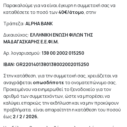
Παρακαλούμε για να είναι έγκυρη η συμμετοχή σας να
καταθέσετε το ποσό των
40€/άτομο
, στην
Τράπεζα:
ALPHA BANK
Δικαιούχος:
ΕΛΛΗΝΙΚΗ ΕΝΩΣΗ ΦΙΛΩΝ ΤΗΣ
ΜΑΔΑΓΑΣΚΑΡΗΣ Ε.Ε.ΦΙ.Μ.
Αρ. λογαριασμού:
138 00 2002 015250
IBAN:
GR
2201401380138002002015250
Στην κατάθεση, για την συμμετοχή σας, χρειάζεται να
αναγράφεται
οπωσδήποτε
το ονοματεπώνυμο σας.
Προκειμένου να ενημερωθεί το ξενοδοχείο για τον
αριθμό των συμμετεχόντων, ώστε να μπορέσει να
καλύψει επαρκώς την εκδήλωση και να μην προκύψουν
προβλήματα, είναι απαραίτητη η κατάθεση του ποσού
έως
2 / 2 / 2026.