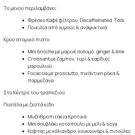
Το μενού περιλαμβάνει :
Φρέσκο Καφέ φίλτρου, Decaffeinated, Τσάι
Ποικιλία από χυμούς & αναψυκτικά
Κρύο ατομικό πιάτο
Mini brioche με μαρινέ σολομό, ginger & lime
Croissant με ζαμπόν, τυρί & καρδιές
μαρουλιού
Focaccia με prosciutto, πικάντικη ρόκα &
παρμεζάνα
Στο Κέντρο του τραπεζιού
Πιατέλα με ζεστά είδη
Μυζηθροπιτάκια Κρητικά
Mini σουβλάκι κοτόπουλο με μέλι & soya
Κοφτάς με κόλιανδρο, κουκουνάρι & πιτούλες