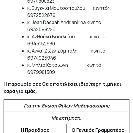
6974800823
κ. Ευγενία Μουτσοπούλου κινητό:
6972522679
κ. Jean Daddah Andrianirina κινητό:
6932598226
κ. Ανθούλα Βασιλείου κινητό:
6945152930
κ. Άννα-Ζιζέλ Σάμπαλη κινητό:
6974925946
κ. Μηλιά Κοτσιώνη κινητό:
6979981509
Η παρουσία σας θα αποτελέσει ιδιαίτερη τιμή και
χαρά για εμάς.
Για την Ένωση Φίλων Μαδαγασκάρης
Με εκτίμηση,
Η Πρόεδρος
Ο Γενικός Γραμματέας