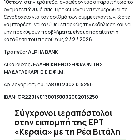
10ετών
, στην τράπεζα, αναφέροντας απαραιτήτως το
ονοματεπώνυμό σας. Προκειμένου να ενημερωθεί το
ξενοδοχείο για τον αριθμό των συμμετεχόντων, ώστε
να μπορέσει να καλύψει επαρκώς την εκδήλωση και να
μην προκύψουν προβλήματα, είναι απαραίτητη η
κατάθεση του ποσού έως
2 / 2 / 2026
.
Τράπεζα:
ALPHA BANK
Δικαιούχος:
ΕΛΛΗΝΙΚΗ ΕΝΩΣΗ ΦΙΛΩΝ ΤΗΣ
ΜΑΔΑΓΑΣΚΑΡΗΣ Ε.Ε.ΦΙ.Μ.
Αρ. λογαριασμού:
138 00 2002 015250
IBAN:
GR
2201401380138002002015250
Σύγχρονοι ιεραπόστολοι
στην εκπομπή της ΕΡΤ
«Κεραία» με τη Ρέα Βιτάλη